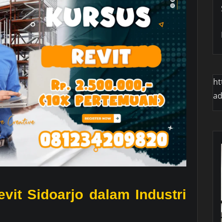
ht
a
it Sidoarjo dalam Industri