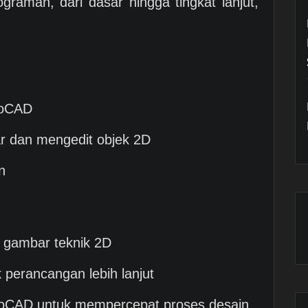
raman, dari dasar hingga tingkat lanjut,
toCAD
r dan mengedit objek 2D
n
 gambar teknik 2D
perancangan lebih lanjut
utoCAD untuk mempercepat proses desain