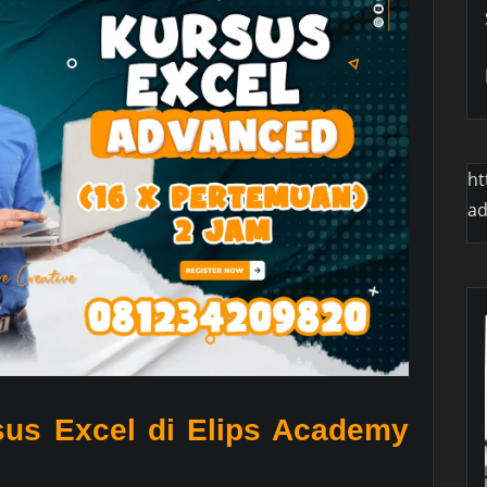
ht
a
us Excel di Elips Academy