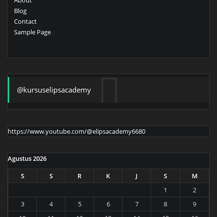
About
Blog
Contact
Sample Page
@kursuselipsacademy
https://www.youtube.com/@elipsacademy6680
Agustus 2026
S
S
R
K
J
S
M
1
2
3
4
5
6
7
8
9