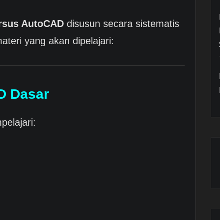
rsus AutoCAD
disusun secara sistematis
teri yang akan dipelajari:
D Dasar
elajari: